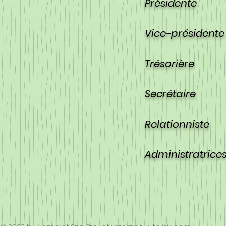
Président
Vice-présid
Trésorièr
Secrétair
Relationni
Administratr